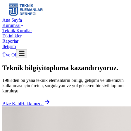
Ana Sayfa
Kurumsal
Teknik Kurullar
Etkinlikler
Raporlar
İletişim
Üye Ol
Teknik bilgiyi
topluma kazandırıyoruz.
1988'den bu yana teknik elemanların birliği, gelişimi ve ülkemizin
kalkınması için üreten, sorgulayan ve yol gösteren bir sivil toplum
kuruluşu.
arrow_forward
Bize Katıl
Hakkımızda