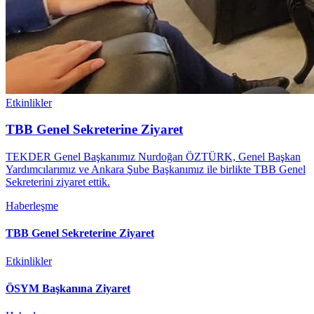
Etkinlikler
TBB Genel Sekreterine Ziyaret
TEKDER Genel Başkanımız Nurdoğan ÖZTÜRK, Genel Başkan
Yardımcılarımız ve Ankara Şube Başkanımız ile birlikte TBB Genel
Sekreterini ziyaret ettik.
Haberleşme
TBB Genel Sekreterine Ziyaret
Etkinlikler
ÖSYM Başkanına Ziyaret